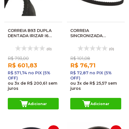
CORREIA B93 DUPLA
CORREIA
DENTADA IRIZAR I6
SINCRONIZADA
8100109BR 2BX93
GELADEIRA ELBER
150XL 11M 207835
(0)
(0)
36150XL037
R$ 793,00
R$ 101,08
R$ 601,83
R$ 76,71
R$ 571,74 no PIX (5%
R$ 72,87 no PIX (5%
OFF)
OFF)
ou
3x
de
R$ 200,61
sem
ou
3x
de
R$ 25,57
sem
juros
juros
Adicionar
Adicionar