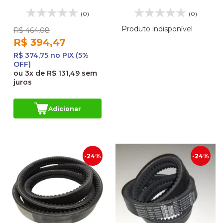
ACIONAMENTO
ESTICADOR CORREIA
(0)
(0)
AR CONDICIONADO
IRIZAR AH3100087BRA
Produto indisponível
R$ 464,08
R$ 394,47
R$ 374,75 no PIX (5%
OFF)
ou
3x
de
R$ 131,49
sem
juros
Adicionar
-24%
-24%