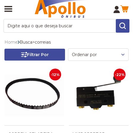
Home
Busca
>
correias
Filtrar Por
-12%
-22%