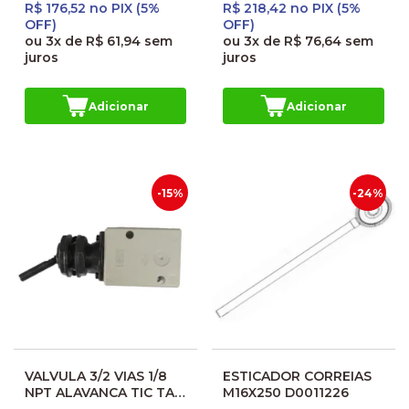
R$ 176,52 no PIX (5%
R$ 218,42 no PIX (5%
OFF)
OFF)
ou
3x
de
R$ 61,94
sem
ou
3x
de
R$ 76,64
sem
juros
juros
Adicionar
Adicionar
-15%
-24%
VALVULA 3/2 VIAS 1/8
ESTICADOR CORREIAS
NPT ALAVANCA TIC TAC
M16X250 D0011226