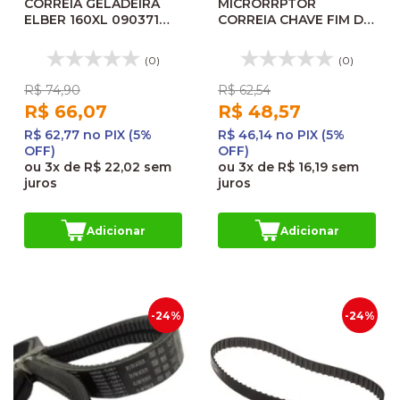
CORREIA GELADEIRA
MICRORRPTOR
ELBER 160XL 090371
CORREIA CHAVE FIM DE
35160XL037 207856
CURSO FM1703 05102
(0)
(0)
R$ 74,90
R$ 62,54
R$ 66,07
R$ 48,57
R$ 62,77 no PIX (5%
R$ 46,14 no PIX (5%
OFF)
OFF)
ou
3x
de
R$ 22,02
sem
ou
3x
de
R$ 16,19
sem
juros
juros
Adicionar
Adicionar
-24%
-24%