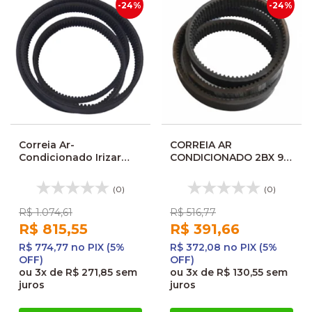
-24%
-24%
Correia Ar-
CORREIA AR
Condicionado Irizar
CONDICIONADO 2BX 96
Century i6 Dupla
DUPLA AA SCANIA
Dentada
AHCB96D 2BX96
(0)
(0)
R$ 1.074,61
R$ 516,77
R$ 815,55
R$ 391,66
R$ 774,77 no PIX (5%
R$ 372,08 no PIX (5%
OFF)
OFF)
ou
3x
de
R$ 271,85
sem
ou
3x
de
R$ 130,55
sem
juros
juros