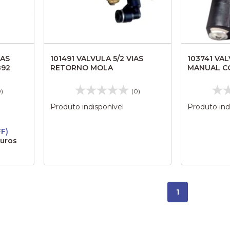
IAS
101491 VALVULA 5/2 VIAS
103741 VAL
892
RETORNO MOLA
MANUAL C
0)
(0)
Produto indisponível
Produto ind
FF)
juros
1