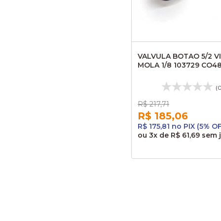
VALVULA BOTAO 5/2 V
MOLA 1/8 103729 CO4
(
R$ 217,71
R$ 185,06
R$ 175,81 no PIX (5% O
ou
3x
de
R$ 61,69
sem 