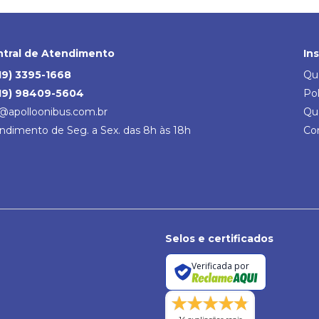
tral de Atendimento
In
19) 3395-1668
Qu
19) 98409-5604
Pol
@apolloonibus.com.br
Qu
ndimento de Seg. a Sex. das 8h às 18h
Co
Selos e certificados
Verificada por