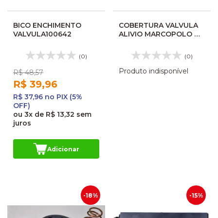
BICO ENCHIMENTO
COBERTURA VALVULA
VALVULA100642
ALIVIO MARCOPOLO G7
10265546
(0)
(0)
Produto indisponível
R$ 48,57
R$ 39,96
R$ 37,96 no PIX (5%
OFF)
ou
3x
de
R$ 13,32
sem
juros
Adicionar
-18%
-15%