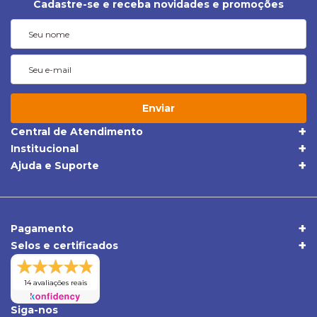
Cadastre-se e receba novidades e promoções
Enviar
Central de Atendimento
(19) 3395-1668
Institucional
Quem Somos
(19) 98409-5604
Ajuda e Suporte
Trocas e Devoluções
Política de Privacidade
sac@apolloonibus.com.br
Entrega
Qualidade
Atendimento de Seg. a Sex. das 8h às 18h
Pagamentos
Comércio Exterior
Pagamento
Central de Atendimento
Selos e certificados
Duvidas Frequentes
Verificada por
14 avaliações reais
Siga-nos