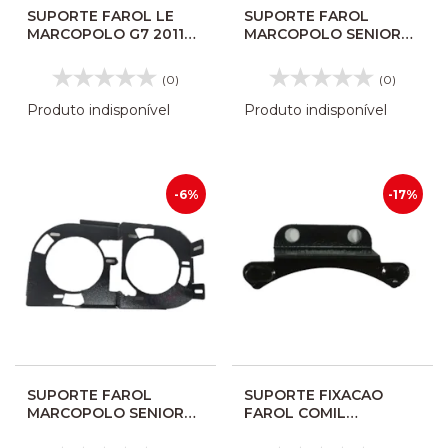
SUPORTE FAROL LE
SUPORTE FAROL
MARCOPOLO G7 2011
MARCOPOLO SENIOR
1050 1200 1350 1550
TORINO IDEALLE LD
10116978
16032344 CO5031
(0)
(0)
Produto indisponível
Produto indisponível
-6%
-17%
SUPORTE FAROL
SUPORTE FIXACAO
MARCOPOLO SENIOR
FAROL COMIL
TORINO IDEALLE LE
CAMPIONE 2010 418539