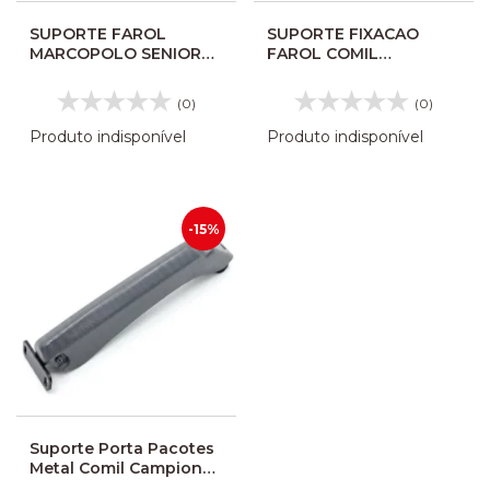
SUPORTE FAROL
SUPORTE FIXACAO
MARCOPOLO SENIOR
FAROL COMIL
TORINO IDEALLE LE
CAMPIONE 2010 418539
16032345
(0)
(0)
Produto indisponível
Produto indisponível
-15%
Suporte Porta Pacotes
Metal Comil Campione
2007