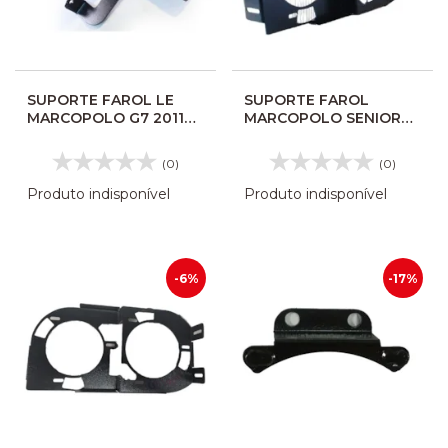
SUPORTE FAROL LE
SUPORTE FAROL
MARCOPOLO G7 2011
MARCOPOLO SENIOR
1050 1200 1350 1550
TORINO IDEALLE LD
10116978
16032344 CO5031
(0)
(0)
Produto indisponível
Produto indisponível
-6%
-17%