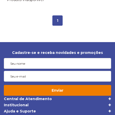
1
Cadastre-se e receba novidades e promoções
Enviar
Central de Atendimento
(19) 3395-1668
Institucional
Quem Somos
(19) 98409-5604
Ajuda e Suporte