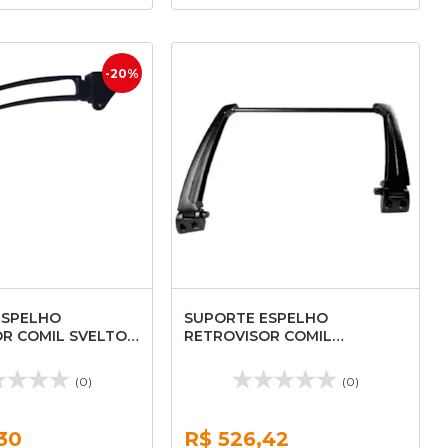
-20%
ESPELHO
SUPORTE ESPELHO
R COMIL SVELTO
RETROVISOR COMIL
L132
VERSATILE/CAMPIONE 3.25 LD
AL134
(0)
(0)
30
R$ 526,42