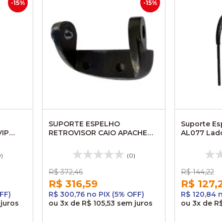
-15%
-15%
SUPORTE ESPELHO
Suporte Es
VIP
RETROVISOR CAIO APACHE
AL077 Lad
M
VIPII LE AL023M EM0202
Neobus Me
0)
(0)
R$ 372,46
R$ 144,22
R$ 316,59
R$ 127,
FF)
R$ 300,76 no PIX (5% OFF)
R$ 120,84 
juros
ou
3x
de
R$ 105,53
sem juros
ou
3x
de
R