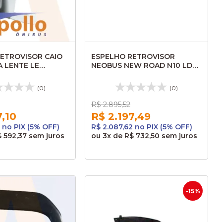
ETROVISOR CAIO
ESPELHO RETROVISOR
 LENTE LE
NEOBUS NEW ROAD N10 LD
28ME SARAIVA
MANUAL 1923MD
004
73131308APP
(0)
(0)
R$ 2.895,52
7,10
R$ 2.197,49
 no PIX (5% OFF)
R$ 2.087,62 no PIX (5% OFF)
 592,37
sem juros
ou
3x
de
R$ 732,50
sem juros
-15%