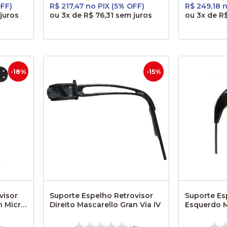
OFF)
R$ 217,47 no PIX (5% OFF)
R$ 249,18 
juros
ou
3x
de
R$ 76,31
sem juros
ou
3x
de
R$
-18%
-15%
visor
Suporte Espelho Retrovisor
Suporte Es
n Micro
Direito Mascarello Gran Via IV
Esquerdo M
Urbano