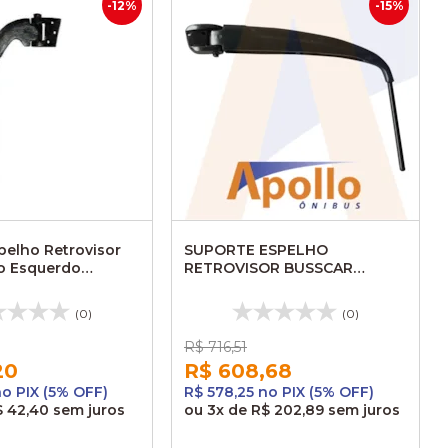
-12%
-15%
pelho Retrovisor
SUPORTE ESPELHO
o Esquerdo
RETROVISOR BUSSCAR
ga Urbano 2004
ELBUSS 320 LD AL246D
ALUMBRASIL
(0)
(0)
R$ 716,51
20
R$ 608,68
no PIX (5% OFF)
R$ 578,25 no PIX (5% OFF)
$ 42,40
sem juros
ou
3x
de
R$ 202,89
sem juros