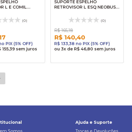
ESPELHO
SUPORTE ESPELHO
R L E COMIL
RETROVISOR L ESQ NEOBUS
E GOLD 2013 AL215
MEGA URBANO 2004 AL077
ALUMBRASIL
(0)
(0)
R$ 165,18
17
R$ 140,40
no PIX (5% OFF)
R$ 133,38 no PIX (5% OFF)
 155,39
sem juros
ou
3x
de
R$ 46,80
sem juros
stitucional
Ajuda e Suporte
em Somos
Trocas e Devoluções