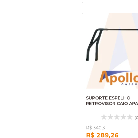
SUPORTE ESPELHO
RETROVISOR CAIO AP
VIP V S/BASE LD AL23
(
R$ 340,31
R$ 289,26