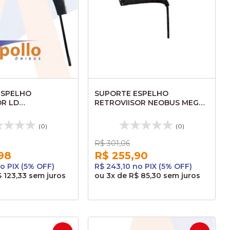
ESPELHO
SUPORTE ESPELHO
OR LD
RETROVIISOR NEOBUS MEGA
LO GRAN FLEX
2006 LD AL106
(0)
(0)
R$ 301,06
98
R$ 255,90
no PIX (5% OFF)
R$ 243,10 no PIX (5% OFF)
 123,33
sem juros
ou
3x
de
R$ 85,30
sem juros