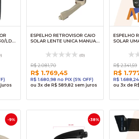
SOR
ESPELHO RETROVISOR CAIO
ESPELHO R
30/LD
SOLAR LENTE UNICA MANUAL
SOLAR UMA
LD 1928MD 00550335003
MANUAL 19
SARAIVA
00550335
0)
(0)
R$ 2.081,70
R$ 2.341,59
R$ 1.769,45
R$ 1.77
FF)
R$ 1.680,98 no PIX (5% OFF)
R$ 1.688,24
juros
ou
3x
de
R$ 589,82
sem juros
ou
3x
de
R$
-9%
-38%