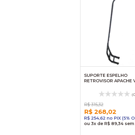
SUPORTE ESPELHO
RETROVISOR APACHE 
S/BASE LE AL229 ALU
(
R$ 315,32
R$ 268,02
R$ 254,62 no PIX (5% O
ou
3x
de
R$ 89,34
sem 