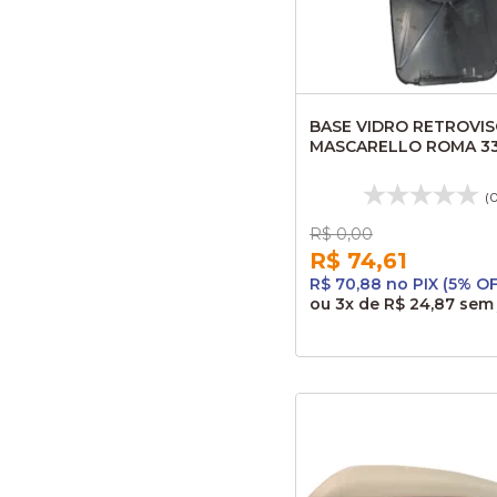
BASE VIDRO RETROVI
MASCARELLO ROMA 3
41916D SARAIVA
(
R$ 0,00
R$ 74,61
R$ 70,88 no PIX (5% O
ou
3x
de
R$ 24,87
sem 