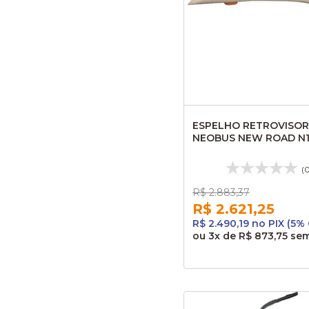
ESPELHO RETROVISOR
NEOBUS NEW ROAD N1
MANUAL 1923ME
73131309APP SARAIVA
(
R$ 2.883,37
R$ 2.621,25
R$ 2.490,19 no PIX (5%
ou
3x
de
R$ 873,75
sem