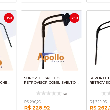
-15%
-23%
SUPORTE ESPELHO
SUPORTE 
ACHE
RETROVISOR COMIL SVELTO
RETROVISO
0D
2008 LADO ESQ / AL131
2008 LD A
ALUMBRASIL
0)
(0)
R$ 296,25
R$ 329,03
R$ 228,92
R$ 262,