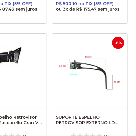
no PIX (5% OFF)
R$ 500,10 no PIX (5% OFF)
 87,43
sem juros
ou
3x
de
R$ 175,47
sem juros
-6%
pelho Retrovisor
SUPORTE ESPELHO
ascarello Gran Via
RETROVISOR EXTERNO LD
TORINO GV URBANO AL018