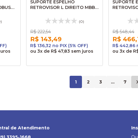
SUPORTE ESPELHO
SUPORTE 
OBUS
RETROVISOR L DIREITO MBB
RETROVISO
O371 O400 AL008
VERSATILL
0)
(0)
R$ 222,54
R$ 548,44
R$ 143,49
R$ 466,
FF)
R$ 136,32 no PIX (5% OFF)
R$ 442,86 
juros
ou
3x
de
R$ 47,83
sem juros
ou
3x
de
R$
1
2
3
...
7
tral de Atendimento
In
19) 3395-1668
Qu