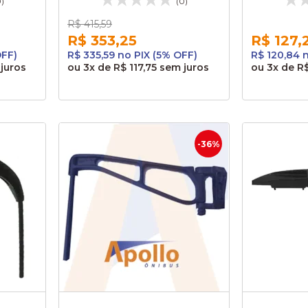
0)
(0)
R$ 415,59
R$ 353,25
R$ 127,
OFF)
R$ 335,59 no PIX (5% OFF)
R$ 120,84 
juros
ou
3x
de
R$ 117,75
sem juros
ou
3x
de
R
-36%