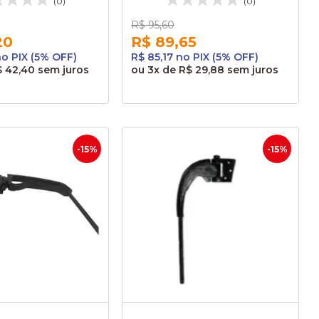
(0)
(0)
R$ 95,60
20
R$ 89,65
no PIX (5% OFF)
R$ 85,17 no PIX (5% OFF)
$ 42,40
sem juros
ou
3x
de
R$ 29,88
sem juros
-15%
-15%