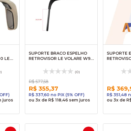
SUPORTE BRACO ESPELHO
SUPORTE 
0 LE
RETROVISOR LE VOLARE W9
RETROVIS
2010 AL163 ALUMBRASIL
MASCAREL
AL122
0)
(0)
R$ 577,58
R$ 355,37
R$ 369,
 OFF)
R$ 337,60 no PIX (5% OFF)
R$ 351,48 
 juros
ou
3x
de
R$ 118,46
sem juros
ou
3x
de
R$