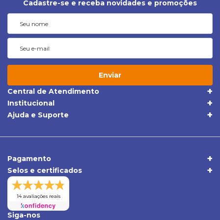
Cadastre-se e receba novidades e promoções
Enviar
Central de Atendimento
(19) 3395-1668
Institucional
Quem Somos
(19) 98409-5604
Ajuda e Suporte
Trocas e Devoluções
Política de Privacidade
sac@apolloonibus.com.br
Entrega
Qualidade
Atendimento de Seg. a Sex. das 8h às 18h
Pagamentos
Comércio Exterior
Pagamento
Central de Atendimento
Selos e certificados
Duvidas Frequentes
Verificada por
14 avaliações reais
Siga-nos