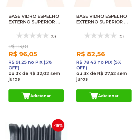
BASE VIDRO ESPELHO
BASE VIDRO ESPELHO
EXTERNO SUPERIOR MP
EXTERNO SUPERIOR MP
G7 LD 41880D 10178555
G7 LE PEQUENA 41880E
SARAIVA
(0)
(0)
R$ 113,01
R$ 96,05
R$ 82,56
R$ 91,25 no PIX (5%
R$ 78,43 no PIX (5%
OFF)
OFF)
ou
3x
de
R$ 32,02
sem
ou
3x
de
R$ 27,52
sem
juros
juros
Adicionar
Adicionar
-15%