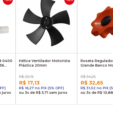
B 0400
Hélice Ventilador Motorista
Roseta Regulador
56
Plástica 20mm
Grande Banco Mo
R$ 20,15
R$ 34,26
R$ 17,13
R$ 32,65
FF)
R$ 16,27 no PIX (5% OFF)
R$ 31,02 no PIX (
 juros
ou
3x
de
R$ 5,71
sem juros
ou
3x
de
R$ 10,88