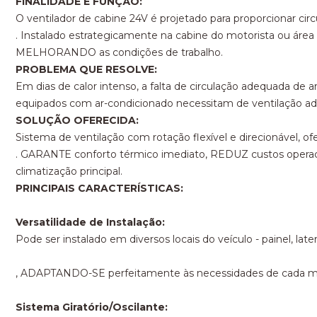
FINALIDADE E FUNÇÃO:
O ventilador de cabine 24V é projetado para proporcionar ci
. Instalado estrategicamente na cabine do motorista ou ár
MELHORANDO as condições de trabalho.
PROBLEMA QUE RESOLVE:
Em dias de calor intenso, a falta de circulação adequada de
equipados com ar-condicionado necessitam de ventilação adici
SOLUÇÃO OFERECIDA:
Sistema de ventilação com rotação flexível e direcionável, o
. GARANTE conforto térmico imediato, REDUZ custos operac
climatização principal.
PRINCIPAIS CARACTERÍSTICAS:
Versatilidade de Instalação:
Pode ser instalado em diversos locais do veículo - painel, la
, ADAPTANDO-SE perfeitamente às necessidades de cada mo
Sistema Giratório/Oscilante: