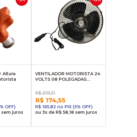
 Altura
VENTILADOR MOTORISTA 24
torista
VOLTS 08 POLEGADAS
SKY2408 1029551
R$ 205,31
R$ 174,55
5% OFF)
R$ 165,82 no PIX (5% OFF)
sem juros
ou
3x
de
R$ 58,18
sem juros