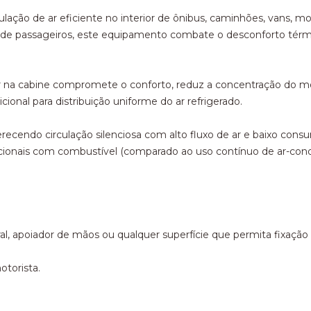
rculação de ar eficiente no interior de ônibus, caminhões, vans
ea de passageiros, este equipamento combate o desconforto tér
 ar na cabine compromete o conforto, reduz a concentração do m
onal para distribuição uniforme do ar refrigerado.
ferecendo circulação silenciosa com alto fluxo de ar e baixo con
ionais com combustível (comparado ao uso contínuo de ar-cond
teral, apoiador de mãos ou qualquer superfície que permita fixação
torista.