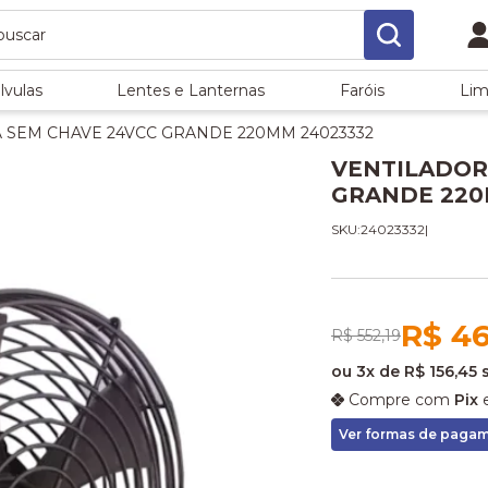
lvulas
Lentes e Lanternas
Faróis
Lim
 SEM CHAVE 24VCC GRANDE 220MM 24023332
VENTILADOR
GRANDE 220
SKU:24023332
|
R$ 46
R$ 552,19
ou
3x
de
R$ 156,45
Compre com
Pix
e
Ver formas de paga