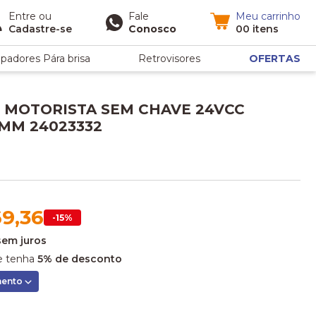
Entre
ou
Fale
Meu carrinho
Cadastre-se
Conosco
00 itens
padores Pára brisa
Retrovisores
OFERTAS
 MOTORISTA SEM CHAVE 24VCC
MM 24023332
9,36
-15%
sem juros
 tenha
5% de desconto
mento