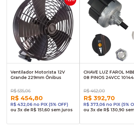
Ventilador Motorista 12V
CHAVE LUZ FAROL MB
Grande 229mm Ônibus
08 PINOS 24VCC 10144
DNI2140
R$ 535,06
R$ 462,00
R$ 454,80
R$ 392,70
R$ 432,06 no PIX (5% OFF)
R$ 373,06 no PIX (5% O
ou
3x
de
R$ 151,60
sem juros
ou
3x
de
R$ 130,90
sem