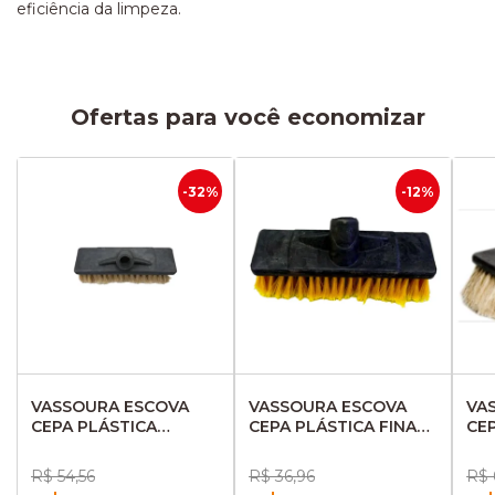
eficiência da limpeza.
Ofertas para você economizar
-32%
-12%
VASSOURA ESCOVA
VASSOURA ESCOVA
VA
CEPA PLÁSTICA
CEPA PLÁSTICA FINA
CE
GRANDE SEM CABO
S/CABO 4759900
PE
4759899
R$ 54,56
R$ 36,96
R$ 