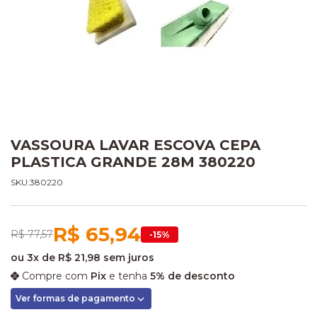
VASSOURA LAVAR ESCOVA CEPA
PLASTICA GRANDE 28M 380220
SKU:380220
R$ 65,94
R$ 77,57
-15%
ou
3x
de
R$ 21,98
sem juros
Compre com
Pix
e tenha
5% de desconto
Ver formas de pagamento