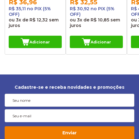
R$ 36,96
R$ 32,55
R$
R$ 35,11 no PIX (5%
R$ 30,92 no PIX (5%
R$ 
OFF)
OFF)
OF
ou
3x
de
R$ 12,32
sem
ou
3x
de
R$ 10,85
sem
ou
juros
juros
jur
Adicionar
Adicionar
Cadastre-se e receba novidades e promoções
Enviar