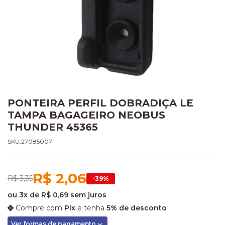
PONTEIRA PERFIL DOBRADIÇA LE
TAMPA BAGAGEIRO NEOBUS
THUNDER 45365
SKU:27085007
R$ 2,06
R$ 3,35
-39%
ou
3x
de
R$ 0,69
sem juros
Compre com
Pix
e tenha
5% de desconto
Ver formas de pagamento