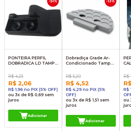
-51%
-13%
PONTEIRA PERFIL
Dobradiça Grade Ar-
PER
DOBRADICA LD TAMPA
Condicionado Tampa
CA
BAGAGEIRO NEOBUS
Bagageiro Irizar
NE
THUNDER 45306
WA
R$ 4,23
R$ 5,20
R$ 
CA
R$ 2,06
R$ 4,52
R$
R$ 1,96 no PIX (5% OFF)
R$ 4,29 no PIX (5%
R$ 
ou
3x
de
R$ 0,69
sem
OFF)
OF
juros
ou
3x
de
R$ 1,51
sem
ou
juros
jur
Adicionar
Adicionar