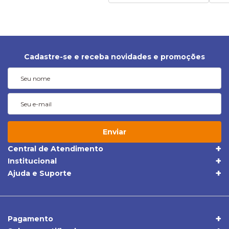
Cadastre-se e receba novidades e promoções
Enviar
Central de Atendimento
(19) 3395-1668
Institucional
Quem Somos
(19) 98409-5604
Ajuda e Suporte
Trocas e Devoluções
Política de Privacidade
sac@apolloonibus.com.br
Entrega
Qualidade
Atendimento de Seg. a Sex. das 8h às 18h
Pagamentos
Comércio Exterior
Pagamento
Central de Atendimento