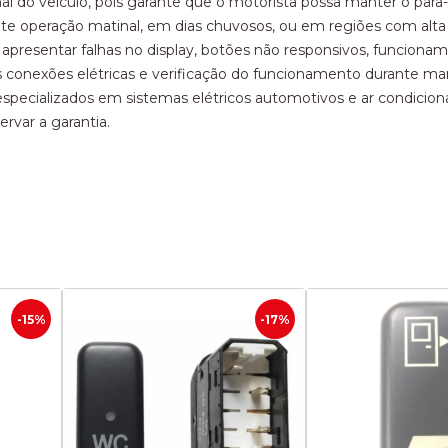
 do veículo, pois garante que o motorista possa manter o para
 operação matinal, em dias chuvosos, ou em regiões com alta u
presentar falhas no display, botões não responsivos, funcionam
onexões elétricas e verificação do funcionamento durante man
 especializados em sistemas elétricos automotivos e ar condicio
ervar a garantia.
-15%
-17%