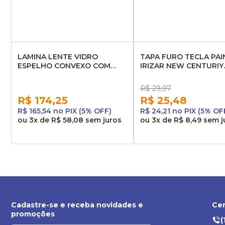
LAMINA LENTE VIDRO
TAPA FURO TECLA PAI
ESPELHO CONVEXO COM
IRIZAR NEW CENTURIY
DESEMBACADOR GRANDE
592647
IRIZAR CENTURY I6 3084C
R$ 29,97
SARAIVA IN11284
R$ 174,25
R$ 25,48
R$ 165,54 no PIX (5% OFF)
R$ 24,21 no PIX (5% OF
ou
3x
de
R$ 58,08
sem juros
ou
3x
de
R$ 8,49
sem j
Cadastre-se e receba novidades e
Cen
promoções
(