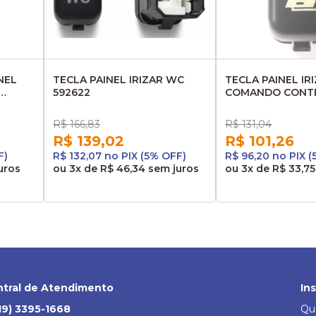
NEL
TECLA PAINEL IRIZAR WC
TECLA PAINEL IR
592622
COMANDO CONT
PORTA MALAS 59
R$ 166,83
R$ 131,04
R$ 139,02
R$ 101,26
F)
R$ 132,07 no PIX (5% OFF)
R$ 96,20 no PIX 
uros
ou
3x
de
R$ 46,34
sem juros
ou
3x
de
R$ 33,75
tral de Atendimento
In
19) 3395-1668
Qu