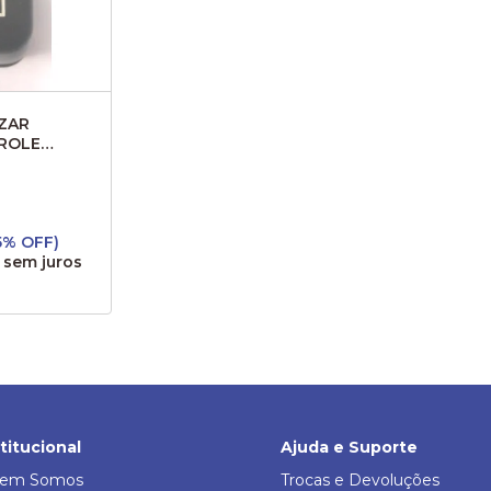
IZAR
ROLE
2630
(5% OFF)
sem juros
stitucional
Ajuda e Suporte
em Somos
Trocas e Devoluções