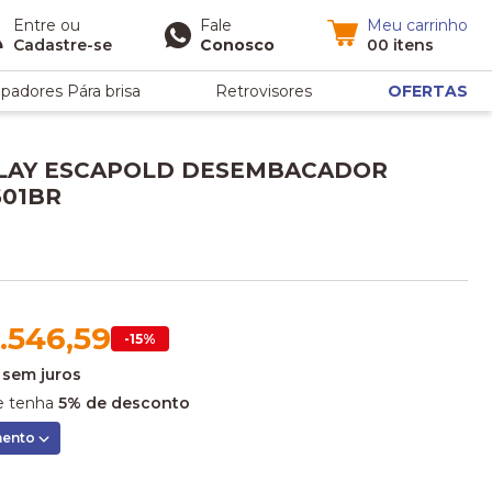
Entre
ou
Fale
Meu carrinho
Cadastre-se
Conosco
00 itens
padores Pára brisa
Retrovisores
OFERTAS
PLAY ESCAPOLD DESEMBACADOR
601BR
.546,59
-15%
sem juros
 tenha
5% de desconto
mento