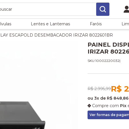
lvulas
Lentes e Lanternas
Faróis
Lim
PLAY ESCAPOLD DESEMBACADOR IRIZAR 8022601BR
PAINEL DIS
IRIZAR 8022
SKU:10002220032
|
R$ 2
R$ 2.995,99
ou
3x
de
R$ 848,86
Compre com
Pix
e
Ver formas de paga