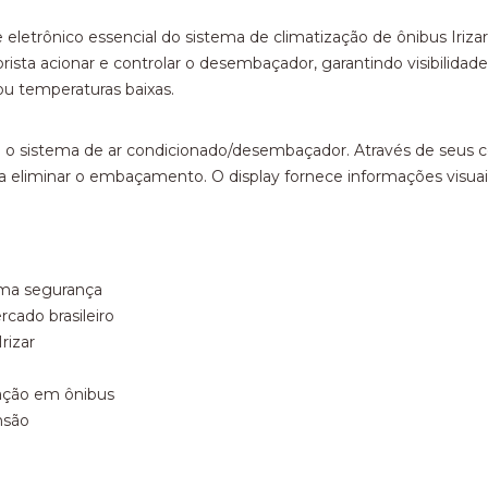
trônico essencial do sistema de climatização de ônibus Irizar
ista acionar e controlar o desembaçador, garantindo visibilid
u temperaturas baixas.
e o sistema de ar condicionado/desembaçador. Através de seus co
ara eliminar o embaçamento. O display fornece informações visuai
ima segurança
cado brasileiro
rizar
ração em ônibus
nsão