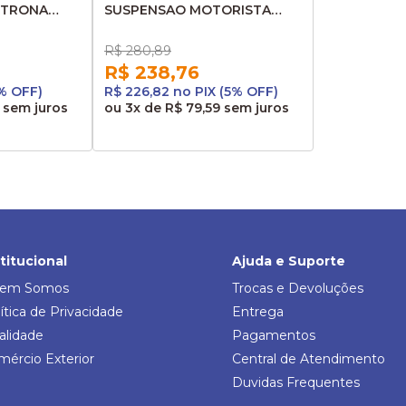
LTRONA
SUSPENSAO MOTORISTA
LO G7
HIDRAULICA MBB ISRI 41933
R$ 280,89
R$ 238,76
5% OFF)
R$ 226,82 no PIX (5% OFF)
sem juros
ou
3x
de
R$ 79,59
sem juros
stitucional
Ajuda e Suporte
em Somos
Trocas e Devoluções
ítica de Privacidade
Entrega
alidade
Pagamentos
mércio Exterior
Central de Atendimento
Duvidas Frequentes