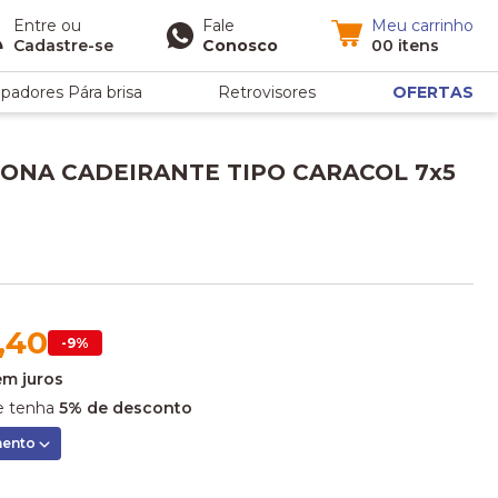
Entre
ou
Fale
Meu carrinho
Cadastre-se
Conosco
00 itens
padores Pára brisa
Retrovisores
OFERTAS
ONA CADEIRANTE TIPO CARACOL 7x5
,40
-9%
em juros
 tenha
5% de desconto
mento