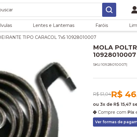
lvulas
Lentes e Lanternas
Faróis
Lim
IRANTE TIPO CARACOL 7x5 10928010007
MOLA POLTR
10928010007
SKU:10928010007
|
R$ 46
R$ 51,04
ou
3x
de
R$ 15,47
s
Compre com
Pix
e
Ver formas de paga