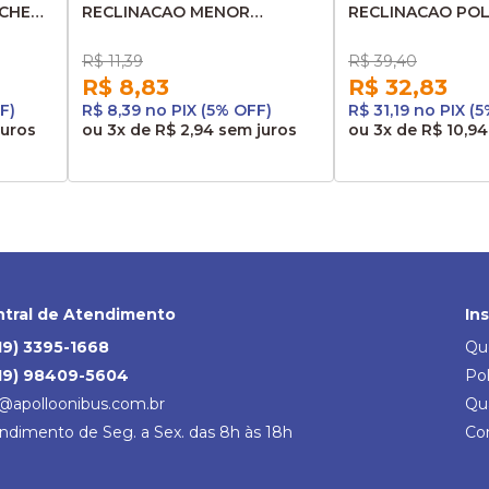
ACHE
RECLINACAO MENOR
RECLINACAO PO
POLTRONA MARCOPOLO G7
MAIOR MARCOPO
10293502AP
10116710
R$ 11,39
R$ 39,40
R$ 8,83
R$ 32,83
F)
R$ 8,39 no PIX (5% OFF)
R$ 31,19 no PIX (
juros
ou
3x
de
R$ 2,94
sem juros
ou
3x
de
R$ 10,94
tral de Atendimento
In
19) 3395-1668
Qu
19) 98409-5604
Pol
@apolloonibus.com.br
Qu
ndimento de Seg. a Sex. das 8h às 18h
Co