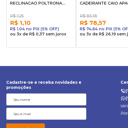
RECLINACAO POLTRONA
CADEIRANTE CAIO AP
IRIZAR CENTURY 8104331BR
LD 00511048001
R$ 1,25
R$ 83,18
R$ 1,10
R$ 78,57
R$ 1,04 no PIX (5% OFF)
R$ 74,64 no PIX (5% OF
ou
3x
de
R$ 0,37
sem juros
ou
3x
de
R$ 26,19
sem 
Cadastre-se e receba novidades e
Cen
promoções
(
(
sac
Ate