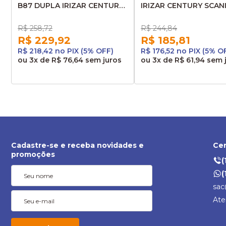
B87 DUPLA IRIZAR CENTURY
IRIZAR CENTURY SCAN
SCANIA K310
K310 /380/124/114/MBB
/380/124/114/MBB RS/RSD
RS/RSD BX87
R$ 258,72
R$ 244,84
AHCB87D 2BX87
R$ 229,92
R$ 185,81
R$ 218,42 no PIX (5% OFF)
R$ 176,52 no PIX (5% O
ou
3x
de
R$ 76,64
sem juros
ou
3x
de
R$ 61,94
sem 
Cadastre-se e receba novidades e
Cen
promoções
(
(
sac
Ate