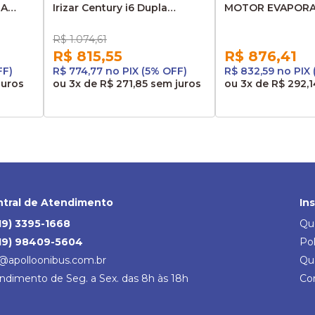
IA
Irizar Century i6 Dupla
MOTOR EVAPORA
Dentada
CONDICIONADO 
IRIZAR CENTURY 
R$ 1.074,61
3200627
R$ 815,55
R$ 876,41
FF)
R$ 774,77 no PIX (5% OFF)
R$ 832,59 no PIX
juros
ou
3x
de
R$ 271,85
sem juros
ou
3x
de
R$ 292,1
tral de Atendimento
In
19) 3395-1668
Qu
19) 98409-5604
Pol
@apolloonibus.com.br
Qu
ndimento de Seg. a Sex. das 8h às 18h
Co