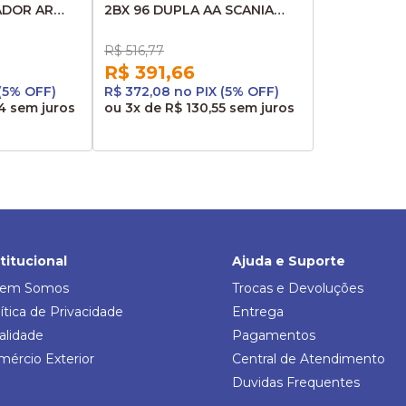
DOR AR
2BX 96 DUPLA AA SCANIA
HISPACOLD
AHCB96D 2BX96
I6 8034250
R$ 516,77
R$ 391,66
 (5% OFF)
R$ 372,08 no PIX (5% OFF)
4
sem juros
ou
3x
de
R$ 130,55
sem juros
stitucional
Ajuda e Suporte
em Somos
Trocas e Devoluções
ítica de Privacidade
Entrega
alidade
Pagamentos
mércio Exterior
Central de Atendimento
Duvidas Frequentes