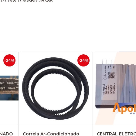
Y I6 8101306BR 2BX86
-24%
-24%
ONADO
Correia Ar-Condicionado
CENTRAL ELETR