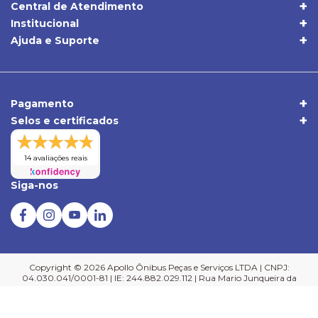
Central de Atendimento
(19) 3395-1668
Institucional
Quem Somos
(19) 98409-5604
Ajuda e Suporte
Trocas e Devoluções
Política de Privacidade
sac@apolloonibus.com.br
Entrega
Qualidade
Atendimento de Seg. a Sex. das 8h às 18h
Pagamentos
Comércio Exterior
Pagamento
Central de Atendimento
Selos e certificados
Duvidas Frequentes
Verificada por
14 avaliações reais
Siga-nos
Copyright © 2026 Apollo Ônibus Peças e Serviços LTDA | CNPJ:
04.030.041/0001-81 | IE: 244.882.029.112 | Rua Mario Junqueira da
Silva, 1580 - Jd. Eulina | Campinas-SP | CEP: 13063-000. Todos os
direitos reservados.