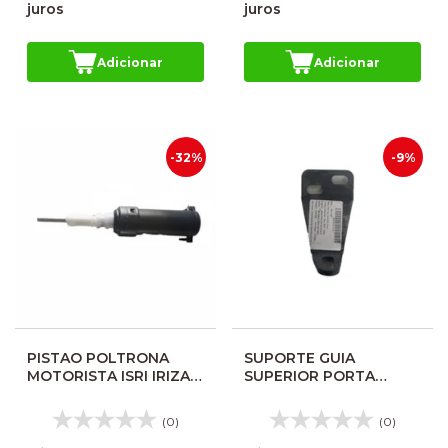
juros
juros
Adicionar
Adicionar
-32%
-9%
PISTAO POLTRONA
SUPORTE GUIA
MOTORISTA ISRI IRIZAR
SUPERIOR PORTA
CENTURY I6 8111196BR
VOLARE 46241475
(0)
(0)