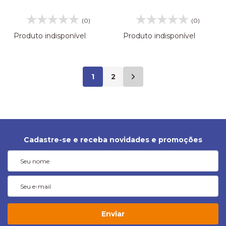
APACHE 2008 LE 106192
APACHE 2008 LD
106251
(0)
(0)
Produto indisponível
Produto indisponível
1
2
Cadastre-se e receba novidades e promoções
Enviar