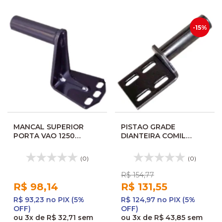
-15%
MANCAL SUPERIOR
PISTAO GRADE
PORTA VAO 1250
DIANTEIRA COMIL
MASCARELLO 186050
CAMPIONE 106191
125770 CO0508
(0)
(0)
R$ 154,77
R$ 98,14
R$ 131,55
R$ 93,23 no PIX (5%
R$ 124,97 no PIX (5%
OFF)
OFF)
ou
3x
de
R$ 32,71
sem
ou
3x
de
R$ 43,85
sem