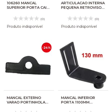
106260 MANCAL
ARTICULACAO INTERNA
SUPERIOR PORTA CAIO
PEQUENA RETROVISOR
2012 120MM
10382 SARAIVA
(0)
(0)
Produto indisponível
Produto indisponível
-24%
MANCAL EXTERNO
MANCAL INFERIOR
VARAO PORTINHOLA
PORTA 1100MM
BAGAGEIRO 210308011
(130MM) CAIO APACHE
106199