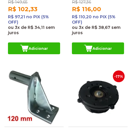
R$ 149,65
R$ 127,36
R$ 102,33
R$ 116,00
R$ 97,21 no PIX (5%
R$ 110,20 no PIX (5%
OFF)
OFF)
ou
3x
de
R$ 34,11
sem
ou
3x
de
R$ 38,67
sem
juros
juros
Adicionar
Adicionar
-17%