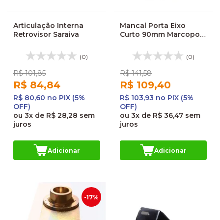
Articulação Interna
Mancal Porta Eixo
Retrovisor Saraiva
Curto 90mm Marcopolo
Torino
(0)
(0)
R$ 101,85
R$ 141,58
R$ 84,84
R$ 109,40
R$ 80,60 no PIX (5%
R$ 103,93 no PIX (5%
OFF)
OFF)
ou
3x
de
R$ 28,28
sem
ou
3x
de
R$ 36,47
sem
juros
juros
Adicionar
Adicionar
-17%