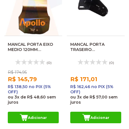
MANCAL PORTA EIXO
MANCAL PORTA
MEDIO 120MM
TRASEIRO
MARCOPOLO TORINO
MASCARELLO GRANVIA
1010907AP
STREET 216445
(0)
(0)
R$ 174,95
R$ 145,79
R$ 171,01
R$ 138,50 no PIX (5%
R$ 162,46 no PIX (5%
OFF)
OFF)
ou
3x
de
R$ 48,60
sem
ou
3x
de
R$ 57,00
sem
juros
juros
Adicionar
Adicionar