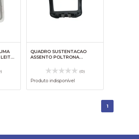
PUMA
QUADRO SUSTENTACAO
 LEITO
ASSENTO POLTRONA
MASCARELLO RODOVIARIO III
176933
0)
(0)
Produto indisponível
1