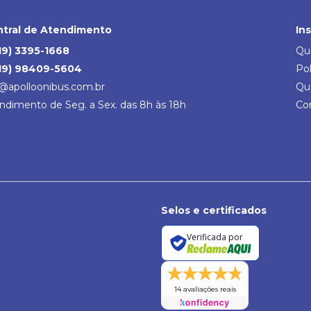
tral de Atendimento
In
19) 3395-1668
Qu
19) 98409-5604
Pol
@apolloonibus.com.br
Qu
ndimento de Seg. a Sex. das 8h às 18h
Co
Selos e certificados
Verificada por
14 avaliações reais