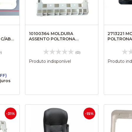
10100364 MOLDURA
2713221 M
C/ABA
ASSENTO POLTRONA
POLTRONA
1
EXECUTIVA RODOVIARIO
0)
(0)
Produto indisponível
Produto ind
FF)
juros
-31%
-15%