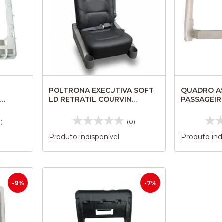
POLTRONA EXECUTIVA SOFT
QUADRO A
LD RETRATIL COURVIN
PASSAGEI
2
GANZER 82137263
GV/GVI/VOL
0)
(0)
Produto indisponível
Produto ind
-9%
-7%