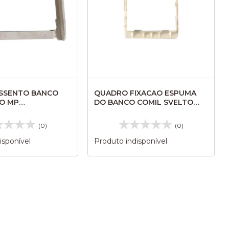
SSENTO BANCO
QUADRO FIXACAO ESPUMA
RO MP
DO BANCO COMIL SVELTO
ARE 171336531
MIDI 2011 106465
(0)
(0)
isponível
Produto indisponível