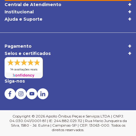
Central de Atendimento
(19) 3395-1668
Institucional
Quem Somos
(19) 98409-5604
Ajuda e Suporte
Trocas e Devoluções
Política de Privacidade
sac@apolloonibus.com.br
Entrega
Qualidade
Atendimento de Seg. a Sex. das 8h às 18h
Pagamentos
Comércio Exterior
Pagamento
Central de Atendimento
Selos e certificados
Duvidas Frequentes
Verificada por
14 avaliações reais
Siga-nos
Copyright © 2026 Apollo Ônibus Peças e Serviços LTDA | CNPJ:
04.030.041/0001-81 | IE: 244.882.029.112 | Rua Mario Junqueira da
Silva, 1580 - Jd. Eulina | Campinas-SP | CEP: 13063-000. Todos os
direitos reservados.