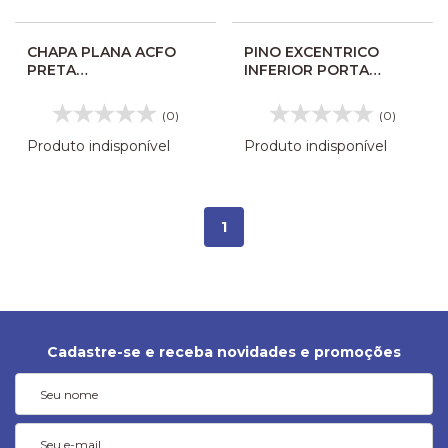
CHAPA PLANA ACFO
PINO EXCENTRICO
PRETA
INFERIOR PORTA
MED.2,65X20X55M
VITORIA 106310
00790011003
(0)
(0)
Produto indisponível
Produto indisponível
1
Cadastre-se e receba novidades e promoções