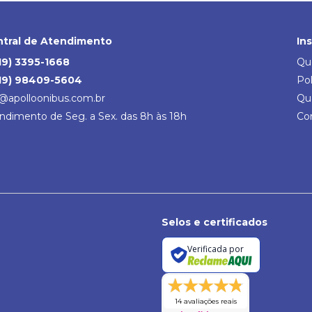
tral de Atendimento
In
19) 3395-1668
Qu
19) 98409-5604
Pol
@apolloonibus.com.br
Qu
ndimento de Seg. a Sex. das 8h às 18h
Co
Selos e certificados
Verificada por
14 avaliações reais