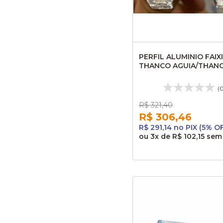
PERFIL ALUMINIO FAIX
THANCO AGUIA/THAN
SCORPION CA567
(
R$ 321,40
R$ 306,46
R$ 291,14 no PIX (5% O
ou
3x
de
R$ 102,15
sem 