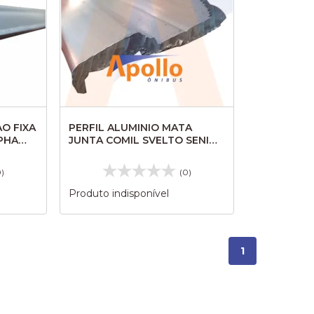
AO FIXA
PERFIL ALUMINIO MATA
PHA
JUNTA COMIL SVELTO SENIOR
BR 3MTS CA1334 48233
0)
(0)
Produto indisponível
1