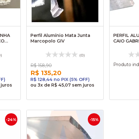
INHA
Perfil Alumínio Mata Junta
PERFIL AL
CO
Marcopolo GIV
CAIO GABR
ANTIGO CA
0)
(0)
Produto ind
R$ 158,90
R$ 135,20
FF)
R$ 128,44 no PIX (5% OFF)
juros
ou
3x
de
R$ 45,07
sem juros
-24%
-15%