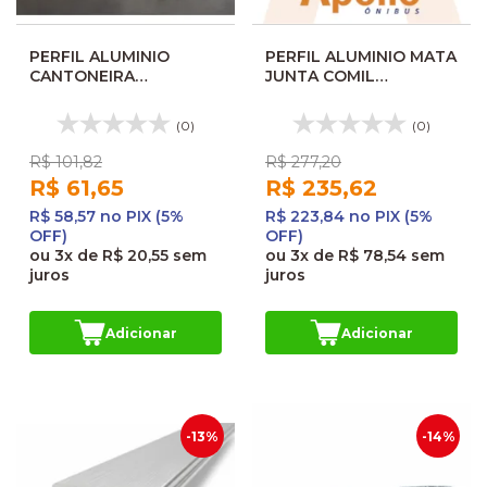
PERFIL ALUMINIO
PERFIL ALUMINIO MATA
CANTONEIRA
JUNTA COMIL
ACABAMENTO
SVELTO/MARCOPOLO
COLUNAS TAMPAS
SENIOR 62282
(0)
(0)
BARRA 2400MM 182156
R$ 101,82
R$ 277,20
R$ 61,65
R$ 235,62
R$ 58,57 no PIX (5%
R$ 223,84 no PIX (5%
OFF)
OFF)
ou
3x
de
R$ 20,55
sem
ou
3x
de
R$ 78,54
sem
juros
juros
Adicionar
Adicionar
-13%
-14%