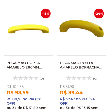
-15%
-24%
PEGA MAO PORTA
PEGA MAO PORTA
AMARELO 280MM
AMARELO BORRACHA
46810
200MM AP1562
(0)
(0)
R$ 109,68
R$ 51,96
R$ 93,59
R$ 39,44
R$ 88,91 no PIX (5%
R$ 37,47 no PIX (5%
OFF)
OFF)
ou
3x
de
R$ 31,20
sem
ou
3x
de
R$ 13,15
sem