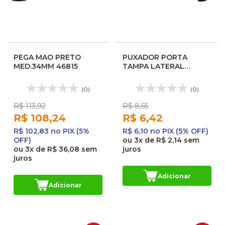
PEGA MAO PRETO
PUXADOR PORTA
MED.34MM 46815
TAMPA LATERAL
MARCOPOLO G6
CINZA/PRETO 0391247
(0)
(0)
R$ 113,92
R$ 8,55
R$ 108,24
R$ 6,42
R$ 102,83 no PIX (5%
R$ 6,10 no PIX (5% OFF)
OFF)
ou
3x
de
R$ 2,14
sem
ou
3x
de
R$ 36,08
sem
juros
juros
Adicionar
Adicionar