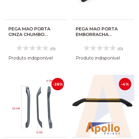
PEGA MAO PORTA
PEGA MAO PORTA
CINZA CHUMBO
EMBORRACHA
BORRACHA 200MM
COMIL/BUSSCAR
AP15621
520MM CINZA
(0)
(0)
210019328
Produto indisponível
Produto indisponível
-26%
-4%