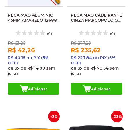
PEGA MAO ALUMINIO
PEGA MAO CADEIRANTE
45MM AMARELO 126881
CINZA MARCOPOLO GVI
1050/1200 171813215
2100306
(0)
(0)
R$ 63,85
R$ 277,20
R$ 42,26
R$ 235,62
R$ 40,15 no PIX (5%
R$ 223,84 no PIX (5%
OFF)
OFF)
ou
3x
de
R$ 14,09
sem
ou
3x
de
R$ 78,54
sem
juros
juros
Adicionar
Adicionar
-2%
-23%