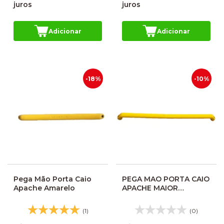
juros
juros
Adicionar
Adicionar
-18%
-10%
Pega Mão Porta Caio
PEGA MAO PORTA CAIO
Apache Amarelo
APACHE MAIOR
AMARELO 650MM
000EM0101AM
(1)
(0)