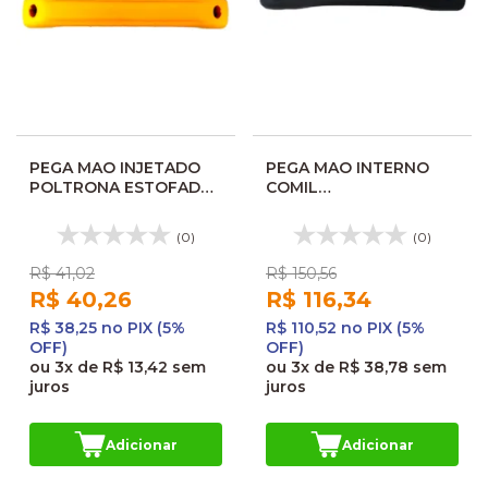
PEGA MAO INJETADO
PEGA MAO INTERNO
POLTRONA ESTOFADA
COMIL
CAIO APACHE AMARELO
GALEGIANTE/PIA/VOLARE
00523842002
PRETO 02420P
(0)
(0)
R$ 41,02
R$ 150,56
R$ 40,26
R$ 116,34
R$ 38,25 no PIX (5%
R$ 110,52 no PIX (5%
OFF)
OFF)
ou
3x
de
R$ 13,42
sem
ou
3x
de
R$ 38,78
sem
juros
juros
Adicionar
Adicionar