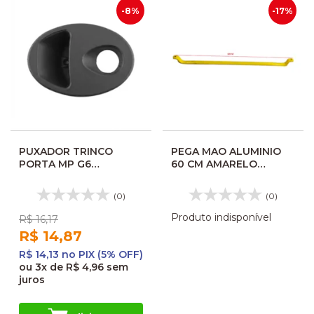
-8%
-17%
PUXADOR TRINCO
PEGA MAO ALUMINIO
PORTA MP G6
60 CM AMARELO
503136237 00114200
126870
(0)
(0)
Produto indisponível
R$ 16,17
R$ 14,87
R$ 14,13 no PIX (5% OFF)
ou
3x
de
R$ 4,96
sem
juros