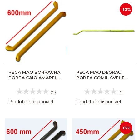
-10%
PEGA MAO BORRACHA
PEGA MAO DEGRAU
PORTA CAIO AMARELO
PORTA COMIL SVELTO
600MM / 58,5 FURO A
398789
FURO
(0)
(0)
Produto indisponível
Produto indisponível
-13%