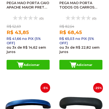
PEGA MAO PORTA CAIO
PEGA MAO PORTA
APACHE MAIOR PRETO
TODOS OS CARROS
650MM EM0101PT
MED.280MM PRETO
46814
(0)
(0)
R$ 52,69
R$ 82,54
R$ 43,85
R$ 68,45
R$ 41,66 no PIX (5%
R$ 65,03 no PIX (5%
OFF)
OFF)
ou
3x
de
R$ 14,62
sem
ou
3x
de
R$ 22,82
sem
juros
juros
Adicionar
Adicionar
-5%
-25%