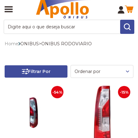
Home
ONIBUS
>
ONIBUS RODOVIARIO
Filtrar Por
-54%
-15%