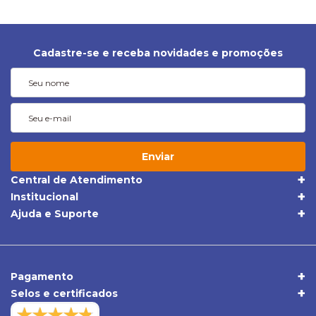
Cadastre-se e receba novidades e promoções
Enviar
Central de Atendimento
(19) 3395-1668
Institucional
Quem Somos
(19) 98409-5604
Ajuda e Suporte
Trocas e Devoluções
Política de Privacidade
sac@apolloonibus.com.br
Entrega
Qualidade
Atendimento de Seg. a Sex. das 8h às 18h
Pagamentos
Comércio Exterior
Pagamento
Central de Atendimento
Selos e certificados
Duvidas Frequentes
Verificada por