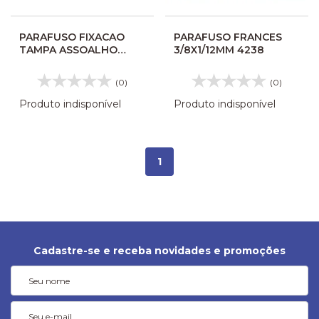
PARAFUSO FIXACAO
PARAFUSO FRANCES
TAMPA ASSOALHO
3/8X1/12MM 4238
MARCOPOLO GVI/GVII
171912822CV
(0)
(0)
Produto indisponível
Produto indisponível
1
Cadastre-se e receba novidades e promoções