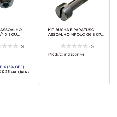
 ASSOALHO
KIT BUCHA E PARAFUSO
4 X 1 OU
ASSOALHO MPOLO G6 E G7
TORK SK141 SK420
120020
(0)
(0)
Produto indisponível
 PIX (5% OFF)
 0,25
sem juros