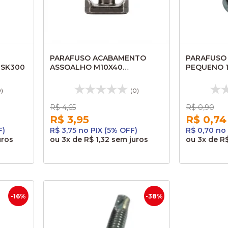
PARAFUSO ACABAMENTO
PARAFUSO
 SK300
ASSOALHO M10X40
PEQUENO 1/
MASCARELO/MARCOPOLO
6,3MX25M 
005375
0)
(0)
R$ 4,65
R$ 0,90
R$ 3,95
R$ 0,74
F)
R$ 3,75 no PIX (5% OFF)
R$ 0,70 no
uros
ou
3x
de
R$ 1,32
sem juros
ou
3x
de
R$
-16%
-38%