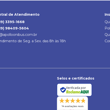
tral de Atendimento
In
19) 3395-1668
Qu
19) 98409-5604
Pol
@apolloonibus.com.br
Qu
ndimento de Seg. a Sex. das 8h às 18h
Co
Selos e certificados
Verificada por
14 avaliações reais