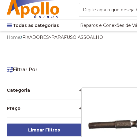
Todas as categorias
Reparos e Conexões de Vá
Home
FIXADORES
>
PARAFUSO ASSOALHO
Filtrar Por
Categoria
+
FIXADORES
OFERTAS
Preço
+
PARAFUSO ASSOALHO
Limpar Filtros