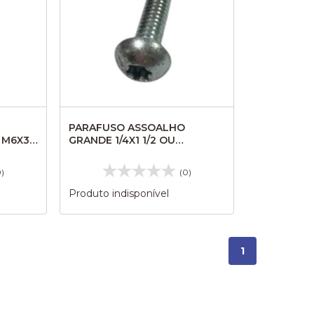
PARAFUSO ASSOALHO
 M6X30
GRANDE 1/4X1 1/2 OU
6,3MMX38MM TORK SK418
0)
(0)
Produto indisponível
1