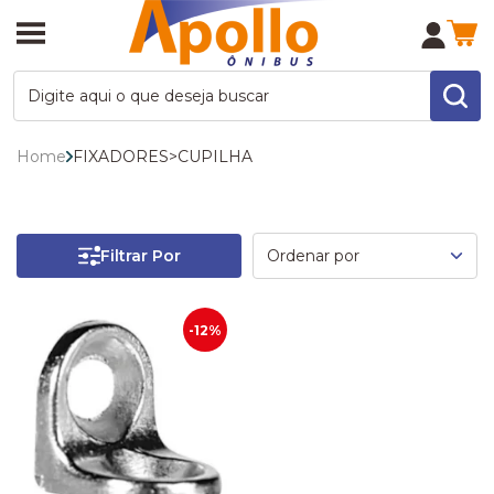
Home
FIXADORES
>
CUPILHA
Filtrar Por
-12%