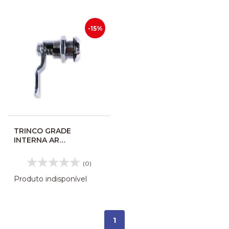
-15%
TRINCO GRADE
INTERNA AR
CONDICIONADO
BUSSCAR COMIL
(0)
CAMPIONE 15190041
02656
Produto indisponível
1