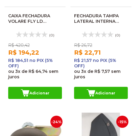
CAIXA FECHADURA
FECHADURA TAMPA
VOLARE FLY LD
LATERAL INTERNA
10293905 F0019
TODOS ONIBUS 20272
MG9968
(0)
(0)
R$ 420,42
R$ 26,72
R$ 194,22
R$ 22,71
R$ 184,51 no PIX (5%
R$ 21,57 no PIX (5%
OFF)
OFF)
ou
3x
de
R$ 64,74
sem
ou
3x
de
R$ 7,57
sem
juros
juros
Adicionar
Adicionar
-24%
-15%