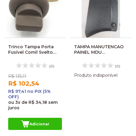
Trinco Tampa Porta
TAMPA MANUTENCAO
Fusível Comil Svelto
PAINEL MDU
Mascarello Cinza
MASCARELLO
GRANFLEX 365415
(0)
(0)
Produto indisponível
R$ 135,11
R$ 102,54
R$ 97,41 no PIX (5%
OFF)
ou
3x
de
R$ 34,18
sem
juros
Adicionar