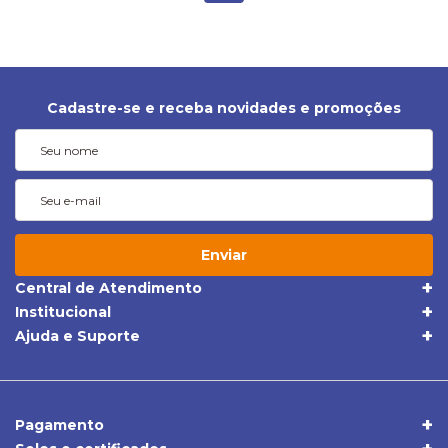
Cadastre-se e receba novidades e promoções
Enviar
Central de Atendimento
(19) 3395-1668
Institucional
Quem Somos
(19) 98409-5604
Ajuda e Suporte
Trocas e Devoluções
Política de Privacidade
sac@apolloonibus.com.br
Entrega
Qualidade
Atendimento de Seg. a Sex. das 8h às 18h
Pagamentos
Comércio Exterior
Pagamento
Central de Atendimento