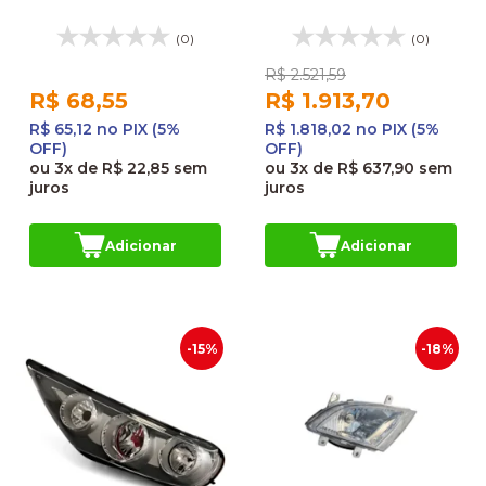
L3873
(0)
(0)
R$ 2.521,59
R$ 68,55
R$ 1.913,70
R$ 65,12 no PIX (5%
R$ 1.818,02 no PIX (5%
OFF)
OFF)
ou
3x
de
R$ 22,85
sem
ou
3x
de
R$ 637,90
sem
juros
juros
Adicionar
Adicionar
-15%
-18%