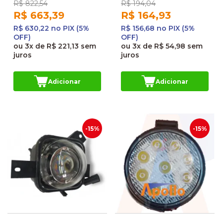
R$ 822,54
R$ 194,04
R$ 663,39
R$ 164,93
R$ 630,22 no PIX (5%
R$ 156,68 no PIX (5%
OFF)
OFF)
ou
3x
de
R$ 221,13
sem
ou
3x
de
R$ 54,98
sem
juros
juros
Adicionar
Adicionar
-15%
-15%