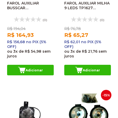
FAROL AUXILIAR
FAROL AUXILIAR MILHA
BUSSCAR
9 LEDS TP1627
MICRUS/GOL/PARATY
FFY2027W
G3 LE / MSL260102L
(0)
(0)
160589
R$ 194,04
R$ 76,78
R$ 164,93
R$ 65,27
R$ 156,68 no PIX (5%
R$ 62,01 no PIX (5%
OFF)
OFF)
ou
3x
de
R$ 54,98
sem
ou
3x
de
R$ 21,76
sem
juros
juros
Adicionar
Adicionar
-15%