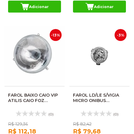
Adicionar
Adicionar
-13%
-3%
FAROL BAIXO CAIO VIP
FAROL LD/LE S/VIGIA
ATILIS CAIO FOZ
MICRO ONIBUS
S/VIGIA 92160014002
V5/V6/V8 FORTLUZ
FL489SL FV138 113149
FV883RV
(0)
(0)
R$ 129,36
R$ 82,42
R$ 112,18
R$ 79,68