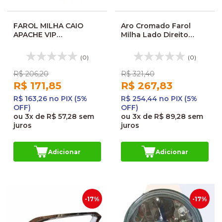
FAROL MILHA CAIO
Aro Cromado Farol
APACHE VIP
Milha Lado Direito
II/MILLENIUM/IV
Marcopolo New G7
02160029001
(0)
(0)
R$ 206,20
R$ 321,40
R$ 171,85
R$ 267,83
R$ 163,26 no PIX (5%
R$ 254,44 no PIX (5%
OFF)
OFF)
ou
3x
de
R$ 57,28
sem
ou
3x
de
R$ 89,28
sem
juros
juros
Adicionar
Adicionar
-17%
-17%