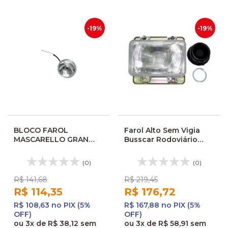
-19%
-19%
BLOCO FAROL
Farol Alto Sem Vigia
MASCARELLO GRAN
Busscar Rodoviário
MINI / FL2016SL 252695
Thanco
131166
(0)
(0)
R$ 141,68
R$ 219,45
R$ 114,35
R$ 176,72
R$ 108,63 no PIX (5%
R$ 167,88 no PIX (5%
OFF)
OFF)
ou
3x
de
R$ 38,12
sem
ou
3x
de
R$ 58,91
sem