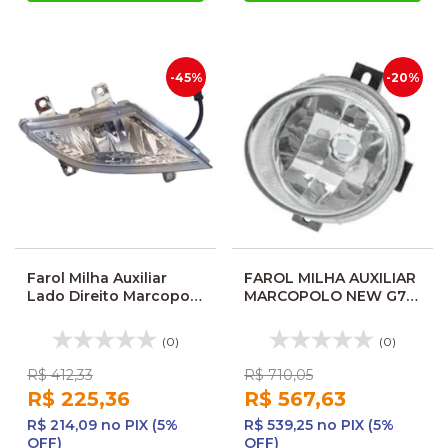
-45%
-20%
Farol Milha Auxiliar
FAROL MILHA AUXILIAR
Lado Direito Marcopolo
MARCOPOLO NEW G7
G7 Fase II New Torino
80M LED LE/LD
Nino
O1013001 825281205
(0)
(0)
R$ 412,33
R$ 710,05
R$ 225,36
R$ 567,63
R$ 214,09 no PIX (5%
R$ 539,25 no PIX (5%
OFF)
OFF)