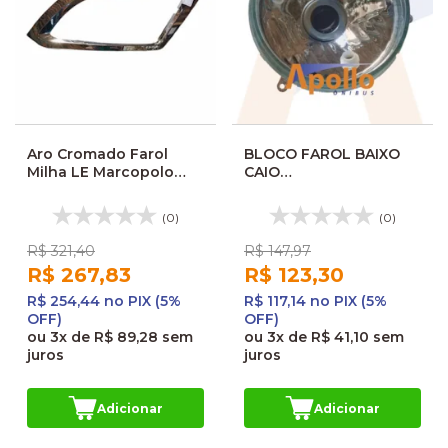
Aro Cromado Farol
BLOCO FAROL BAIXO
Milha LE Marcopolo
CAIO
New G7
ATILIS/APACHE/FOZ/THAN
PLUSS 92160014002
(0)
(0)
R$ 321,40
R$ 147,97
R$ 267,83
R$ 123,30
R$ 254,44 no PIX (5%
R$ 117,14 no PIX (5%
OFF)
OFF)
ou
3x
de
R$ 89,28
sem
ou
3x
de
R$ 41,10
sem
juros
juros
Adicionar
Adicionar