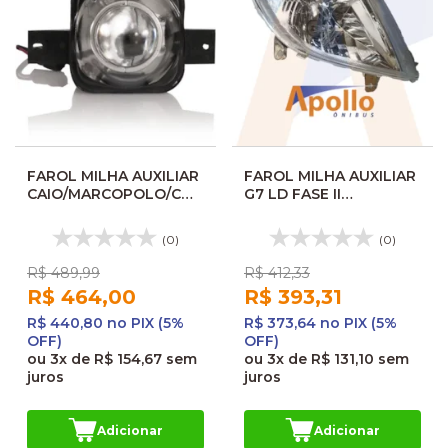
FAROL MILHA AUXILIAR
FAROL MILHA AUXILIAR
CAIO/MARCOPOLO/COMIL
G7 LD FASE II
90M 180920 825384205
O1994861P 10334502
OSV1994861P
(0)
(0)
OSV1013101
R$ 489,99
R$ 412,33
R$ 464,00
R$ 393,31
R$ 440,80 no PIX (5%
R$ 373,64 no PIX (5%
OFF)
OFF)
ou
3x
de
R$ 154,67
sem
ou
3x
de
R$ 131,10
sem
juros
juros
Adicionar
Adicionar