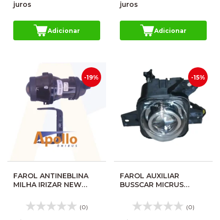
juros
juros
Adicionar
Adicionar
-19%
-15%
FAROL ANTINEBLINA
FAROL AUXILIAR
MILHA IRIZAR NEW
BUSSCAR MICRUS
CENTURY 8107296
GOL/PARATY G3 LD
NEOBUS MSL260102R
(0)
(0)
FL266 160588