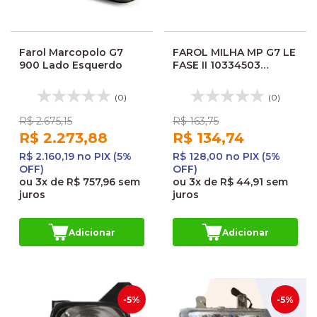
Farol Marcopolo G7
FAROL MILHA MP G7 LE
900 Lado Esquerdo
FASE II 10334503
O1013201 FL493SL
F031M 113250
(0)
(0)
R$ 2.675,15
R$ 163,75
R$ 2.273,88
R$ 134,74
R$ 2.160,19 no PIX (5%
R$ 128,00 no PIX (5%
OFF)
OFF)
ou
3x
de
R$ 757,96
sem
ou
3x
de
R$ 44,91
sem
juros
juros
Adicionar
Adicionar
-5%
-5%