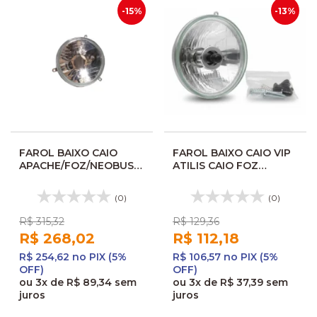
-15%
-13%
FAROL BAIXO CAIO
FAROL BAIXO CAIO VIP
APACHE/FOZ/NEOBUS
ATILIS CAIO FOZ
C/VIGIA FO509
C/VIGIA 92160014002CV
FL489VSL 113150
(0)
(0)
R$ 315,32
R$ 129,36
R$ 268,02
R$ 112,18
R$ 254,62 no PIX (5%
R$ 106,57 no PIX (5%
OFF)
OFF)
ou
3x
de
R$ 89,34
sem
ou
3x
de
R$ 37,39
sem
juros
juros