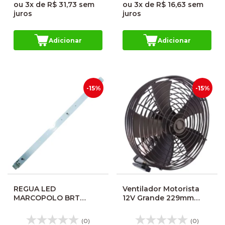
ou
3x
de
R$ 31,73
sem
ou
3x
de
R$ 16,63
sem
juros
juros
Adicionar
Adicionar
-15%
-15%
REGUA LED
Ventilador Motorista
MARCOPOLO BRT
12V Grande 229mm
VOLARE 6 LEDS AP513
Ônibus
23994249
(0)
(0)