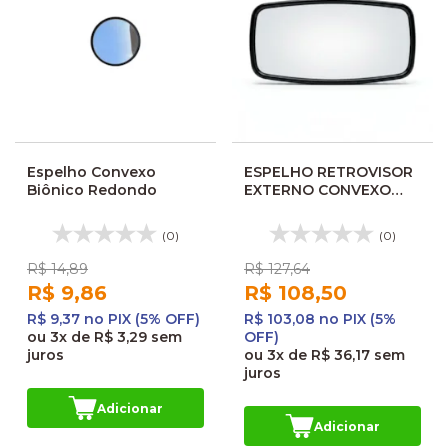
Espelho Convexo
ESPELHO RETROVISOR
Biônico Redondo
EXTERNO CONVEXO
COMIL/BUSSCAR/NEOBUS
VS507
(0)
(0)
R$ 14,89
R$ 127,64
R$ 9,86
R$ 108,50
R$ 9,37 no PIX (5% OFF)
R$ 103,08 no PIX (5%
ou
3x
de
R$ 3,29
sem
OFF)
juros
ou
3x
de
R$ 36,17
sem
juros
Adicionar
Adicionar