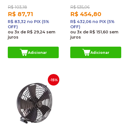
R$ 103,18
R$ 535,06
R$ 87,71
R$ 454,80
R$ 83,32 no PIX (5%
R$ 432,06 no PIX (5%
OFF)
OFF)
ou
3x
de
R$ 29,24
sem
ou
3x
de
R$ 151,60
sem
juros
juros
Adicionar
Adicionar
-15%