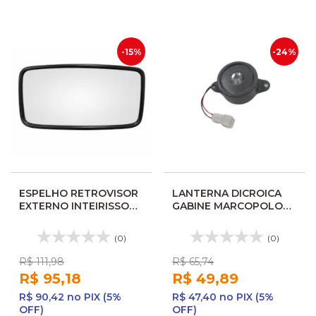
-15%
-24%
ESPELHO RETROVISOR
LANTERNA DICROICA
EXTERNO INTEIRISSO
GABINE MARCOPOLO
MANUAL BUSSCAR/MBB
G8 11109427 24016204
VS510
(0)
(0)
R$ 111,98
R$ 65,74
R$ 95,18
R$ 49,89
R$ 90,42 no PIX (5%
R$ 47,40 no PIX (5%
OFF)
OFF)