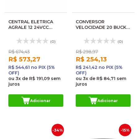
CENTRAL ELETRICA
CONVERSOR
AGRALE 12 24VCC
VELOCIDADE 20 BUCK
24104357
24V-12V 24602629
6007011140000
(0)
(0)
6007011370003CV
R$ 674,43
R$ 298,97
R$ 573,27
R$ 254,13
R$ 544,61 no PIX (5%
R$ 241,42 no PIX (5%
OFF)
OFF)
ou
3x
de
R$ 191,09
sem
ou
3x
de
R$ 84,71
sem
juros
juros
Adicionar
Adicionar
-34%
-15%