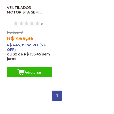
VENTILADOR
MOTORISTA SEM
CHAVE 24VCC GRANDE
220MM 24023332
(0)
R$ 552,19
R$ 469,36
R$ 445,89 no PIX (5%
OFF)
ou
3x
de
R$ 156,45
sem
juros
Adicionar
1