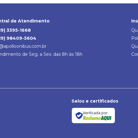
tral de Atendimento
In
19) 3395-1668
Qu
19) 98409-5604
Pol
@apolloonibus.com.br
Qu
ndimento de Seg. a Sex. das 8h às 18h
Co
Selos e certificados
Verificada por