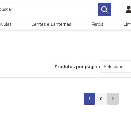
lvulas
Lentes e Lanternas
Faróis
Lim
Produtos por página
1
0