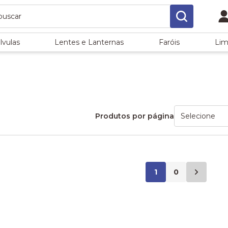
lvulas
Lentes e Lanternas
Faróis
Lim
Produtos por página
1
0