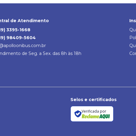
tral de Atendimento
In
19) 3395-1668
Qu
19) 98409-5604
Pol
@apolloonibus.com.br
Qu
ndimento de Seg. a Sex. das 8h às 18h
Co
Selos e certificados
Verificada por