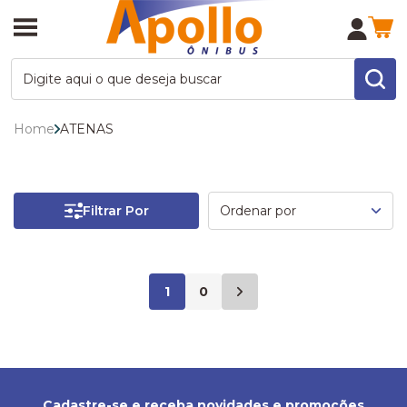
Home
ATENAS
Filtrar Por
1
0
Cadastre-se e receba novidades e promoções