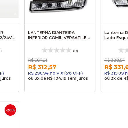
OR
LANTERNA DIANTEIRA
Lanterna Di
2/24VC
INFERIOR COMIL VERSATILE
Lado Esqu
GOLD LD AP895770305
Versatile G
0)
(0)
R$ 387,21
R$ 388,54
R$ 312,57
R$ 331,
F)
R$ 296,94 no PIX (5% OFF)
R$ 315,09 n
juros
ou
3x
de
R$ 104,19
sem juros
ou
3x
de
R$
-20%