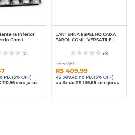
anteira Inferior
LANTERNA ESPELHO CAIXA
erdo Comil
FAROL COMIL VERSATILE
old 24V
GOLD LD 590419/896570305
(0)
(0)
R$ 512,61
67
R$ 409,99
o PIX (5% OFF)
R$ 389,49 no PIX (5% OFF)
 110,56
sem juros
ou
3x
de
R$ 136,66
sem juros