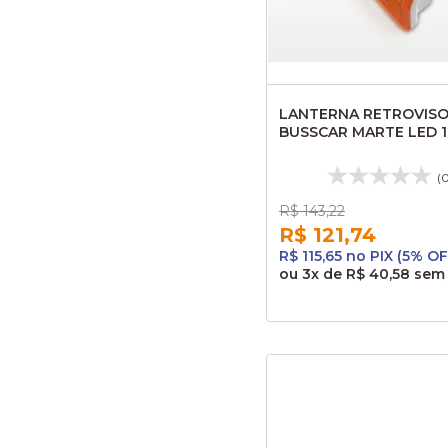
LANTERNA RETROVIS
BUSSCAR MARTE LED 1
898780301 11863L
(
R$ 143,22
R$ 121,74
R$ 115,65 no PIX (5% OF
ou
3x
de
R$ 40,58
sem 