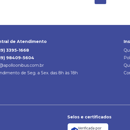
tral de Atendimento
In
19) 3395-1668
Qu
19) 98409-5604
Pol
@apolloonibus.com.br
Qu
ndimento de Seg. a Sex. das 8h às 18h
Co
Selos e certificados
Verificada por