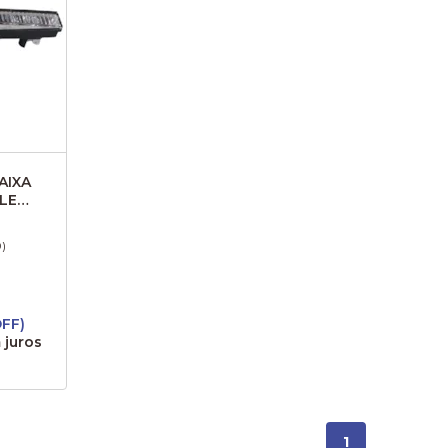
AIXA
LE
1305
0)
OFF)
 juros
1