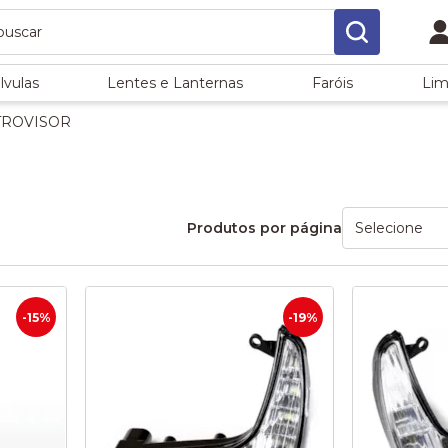
lvulas
Lentes e Lanternas
Faróis
Lim
TROVISOR
Produtos por página
-15%
-19%