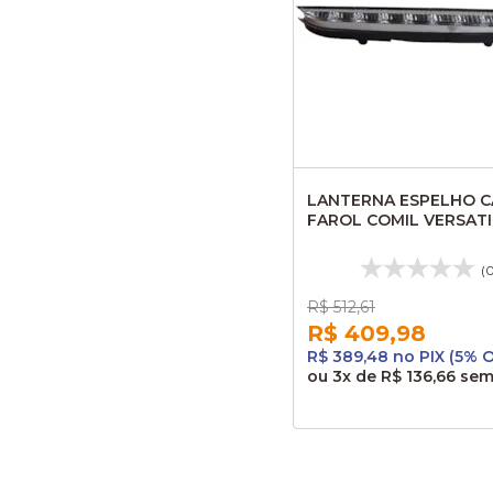
LANTERNA ESPELHO C
FAROL COMIL VERSATI
GOLD LE 24VTS 89657
(
R$ 512,61
R$ 409,98
R$ 389,48 no PIX (5% 
ou
3x
de
R$ 136,66
sem