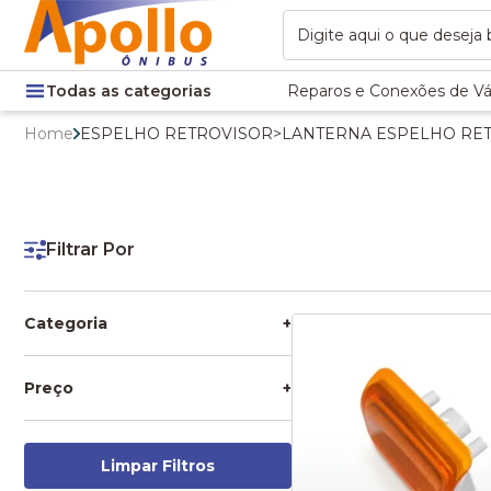
Todas as categorias
Reparos e Conexões de Vá
Home
ESPELHO RETROVISOR
>
LANTERNA ESPELHO RE
Filtrar Por
Categoria
+
ESPELHO RETROVISOR
LANTERNA ESPELHO
Preço
+
RETROVISOR
Limpar Filtros