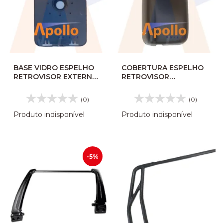
BASE VIDRO ESPELHO
COBERTURA ESPELHO
RETROVISOR EXTERNO
RETROVISOR
INFERIOR PLANO MP
MARCOPOLO SENIOR
GVI 40163M
LD 24330459 CO4333
(0)
(0)
Produto indisponível
Produto indisponível
-5%