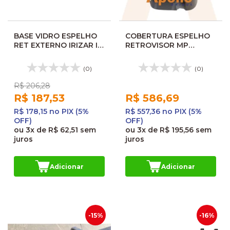
BASE VIDRO ESPELHO
COBERTURA ESPELHO
RET EXTERNO IRIZAR I6
RETROVISOR MP
PB 8110393BR
SENIOR LE 24330458
2335AP
(0)
(0)
R$ 206,28
R$ 187,53
R$ 586,69
R$ 178,15 no PIX (5%
R$ 557,36 no PIX (5%
OFF)
OFF)
ou
3x
de
R$ 62,51
sem
ou
3x
de
R$ 195,56
sem
juros
juros
Adicionar
Adicionar
-15%
-16%