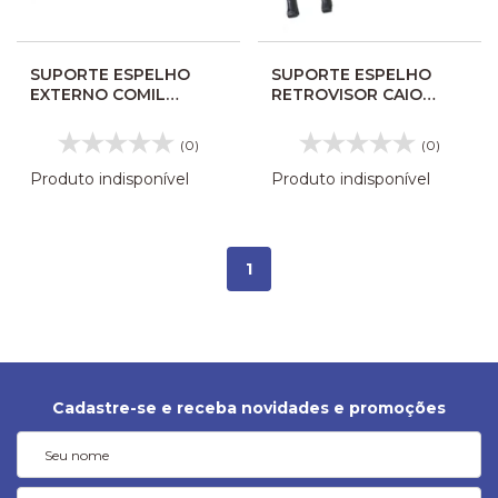
SUPORTE ESPELHO
SUPORTE ESPELHO
EXTERNO COMIL
RETROVISOR CAIO
CAMPIONE 2010LD
MILLENIUM MONDEGO
408894
II S/BASE LD AL258
(0)
(0)
Produto indisponível
Produto indisponível
1
Cadastre-se e receba novidades e promoções