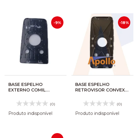
-9%
-18%
BASE ESPELHO
BASE ESPELHO
EXTERNO COMIL
RETROVISOR CONVEXA
CAMPIONE 2010
MASCARELLO 310/330
SUPERIOR 617033
193099
(0)
(0)
Produto indisponível
Produto indisponível