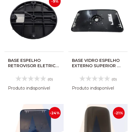
-9%
BASE ESPELHO
BASE VIDRO ESPELHO
RETROVISOR ELETRICA
EXTERNO SUPERIOR MP
GRANDE MASCARELLO
GVI 1844SCV
370 193097
(0)
(0)
Produto indisponível
Produto indisponível
-24%
-21%