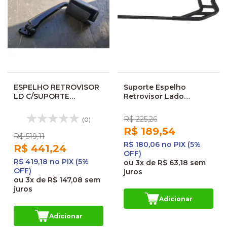
ESPELHO RETROVISOR
Suporte Espelho
LD C/SUPORTE
Retrovisor Lado
MASCARELLO GRAN
Esquerdo Caio
METRO 141823
Millennium Mondego II
R$ 225,26
(0)
R$ 189,54
R$ 519,11
R$ 180,06 no PIX (5%
R$ 441,24
OFF)
R$ 419,18 no PIX (5%
ou
3x
de
R$ 63,18
sem
OFF)
juros
ou
3x
de
R$ 147,08
sem
juros
Adicionar
Adicionar