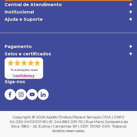
Central de Atendimento
(19) 3395-1668
Institucional
Quem Somos
(19) 98409-5604
Ajuda e Suporte
Trocas e Devoluções
Política de Privacidade
sac@apolloonibus.com.br
Entrega
Qualidade
Atendimento de Seg. a Sex. das 8h às 18h
Pagamentos
Comércio Exterior
Pagamento
Central de Atendimento
Selos e certificados
Duvidas Frequentes
Verificada por
14 avaliações reais
Siga-nos
Copyright © 2026 Apollo Ônibus Peças e Serviços LTDA | CNPJ:
04.030.041/0001-81 | IE: 244.882.029.112 | Rua Mario Junqueira da
Silva, 1580 - Jd. Eulina | Campinas-SP | CEP: 13063-000. Todos os
direitos reservados.