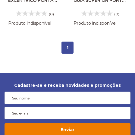
EXCENTRICO PORTA
GUIA SUPERIOR PORTA
VITORIA 107034
CAIO VITORIA 107035
(0)
(0)
Produto indisponível
Produto indisponível
1
Cadastre-se e receba novidades e promoções
Enviar