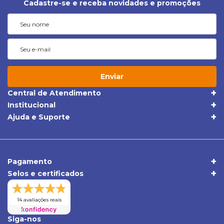
Cadastre-se e receba novidades e promoções
Enviar
Central de Atendimento
(19) 3395-1668
Institucional
Quem Somos
(19) 98409-5604
Ajuda e Suporte
Trocas e Devoluções
Política de Privacidade
sac@apolloonibus.com.br
Entrega
Qualidade
Atendimento de Seg. a Sex. das 8h às 18h
Pagamentos
Comércio Exterior
Pagamento
Central de Atendimento
Selos e certificados
Duvidas Frequentes
Verificada por
14 avaliações reais
Siga-nos