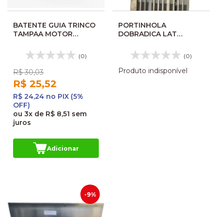
BATENTE GUIA TRINCO
PORTINHOLA
TAMPAA MOTOR
DOBRADICA LAT
MARCOPOLO GVI
MED.1230X550MM
17331278
00795939002
(0)
(0)
Produto indisponível
R$ 30,03
R$ 25,52
R$ 24,24 no PIX (5%
OFF)
ou
3x
de
R$ 8,51
sem
juros
Adicionar
-9%