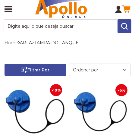
Home
ARLA
>
TAMPA DO TANQUE
Filtrar Por
-10%
-6%