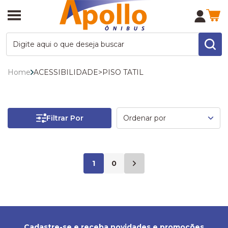
Home
ACESSIBILIDADE
>
PISO TATIL
Filtrar Por
1
0
Cadastre-se e receba novidades e promoções