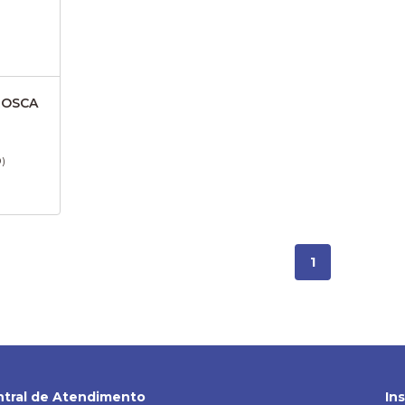
ROSCA
0)
1
tral de Atendimento
In