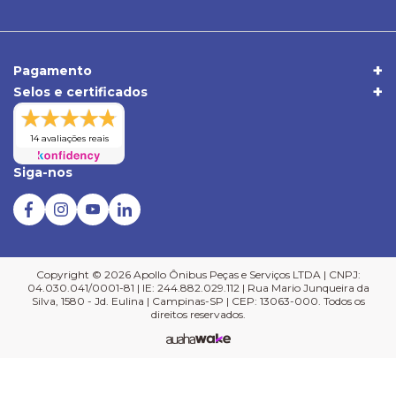
Trocas e Devoluções
Política de Privacidade
sac@apolloonibus.com.br
Entrega
Qualidade
Atendimento de Seg. a Sex. das 8h às 18h
Pagamentos
Comércio Exterior
Pagamento
Central de Atendimento
Selos e certificados
Duvidas Frequentes
Verificada por
14 avaliações reais
Siga-nos
Copyright © 2026 Apollo Ônibus Peças e Serviços LTDA | CNPJ:
04.030.041/0001-81 | IE: 244.882.029.112 | Rua Mario Junqueira da
Silva, 1580 - Jd. Eulina | Campinas-SP | CEP: 13063-000. Todos os
direitos reservados.